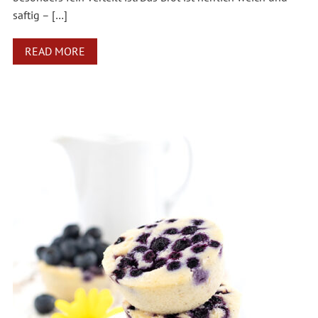
saftig – […]
READ MORE