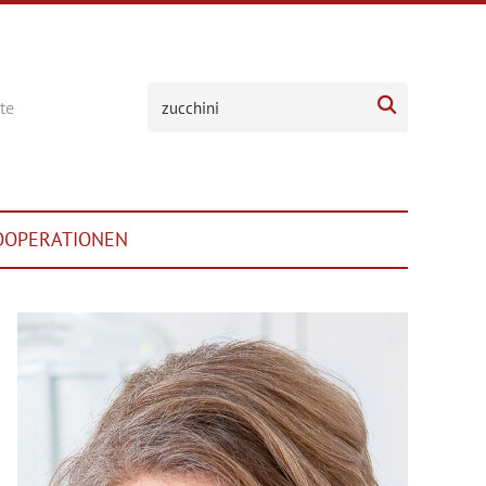

te
OOPERATIONEN