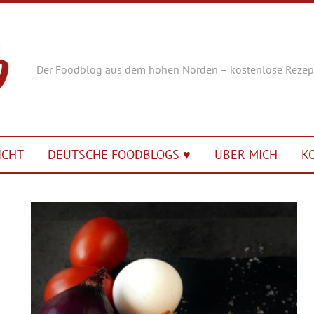
Der Foodblog aus dem hohen Norden – kostenlose Rezep
ICHT
DEUTSCHE FOODBLOGS ♥︎
ÜBER MICH
K