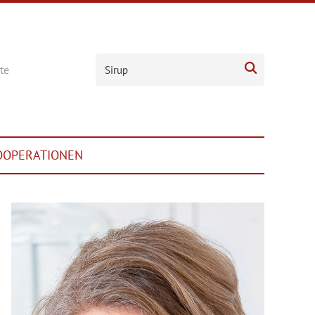

te
OOPERATIONEN