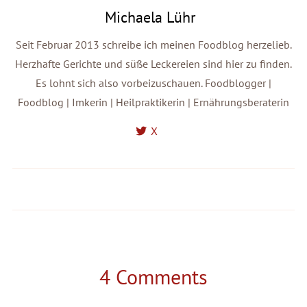
Michaela Lühr
Seit Februar 2013 schreibe ich meinen Foodblog herzelieb.
Herzhafte Gerichte und süße Leckereien sind hier zu finden.
Es lohnt sich also vorbeizuschauen. Foodblogger |
Foodblog | Imkerin | Heilpraktikerin | Ernährungsberaterin
X
Gedeckter Apfelkuchen von
Mit Schillerlocken zu Gast auf Life
Cinnamon and Coriander - Übern
ist full of Goodies
Tellerrand
4 Comments