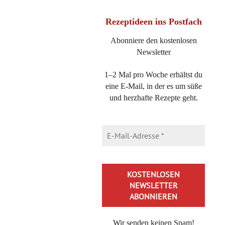
Rezeptideen
ins Postfach
Abonniere den kostenlosen
AUF MEINEN SEITEN BEFINDET SICH WERBUNG
Newsletter
Als Amazon-Partner verdiene ich an qualifizierten Käufen. Das
1–2 Mal pro Woche erhältst du
eine E-Mail, in der es um süße
bedeutet, dass ich eine kleine Provision bekomme, wenn du ein
und herzhafte Rezepte geht.
Produkt auf Amazon kaufst, auf das du per Klick über diese Seite
gekommen bist. Der Preis erhöht sich für dich aber nicht!
KOOPERATIONEN
ÜBER MICH
IMPRESSUM
DEUTSCHE FOODBLOGS ♥︎
Wir senden keinen Spam!