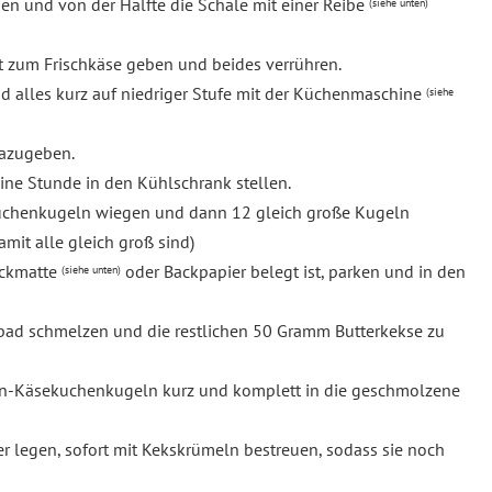
n und von der Hälfte die Schale mit einer Reibe
(siehe unten)
ft zum Frischkäse geben und beides verrühren.
d alles kurz auf niedriger Stufe mit der Küchenmaschine
(siehe
dazugeben.
eine Stunde in den Kühlschrank stellen.
kuchenkugeln wiegen und dann 12 gleich große Kugeln
amit alle gleich groß sind)
Backmatte
oder Backpapier belegt ist, parken und in den
(siehe unten)
bad schmelzen und die restlichen 50 Gramm Butterkekse zu
nen-Käsekuchenkugeln kurz und komplett in die geschmolzene
r legen, sofort mit Kekskrümeln bestreuen, sodass sie noch