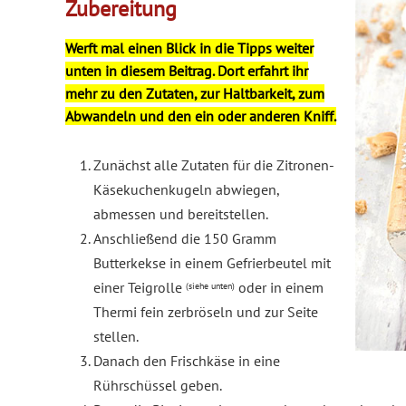
Zubereitung
Werft mal einen Blick in die Tipps weiter
unten in diesem Beitrag. Dort erfahrt ihr
mehr zu den Zutaten, zur Haltbarkeit, zum
Abwandeln und den ein oder anderen Kniff.
Zunächst alle Zutaten für die Zitronen-
Käsekuchenkugeln abwiegen,
abmessen und bereitstellen.
Anschließend die 150 Gramm
Butterkekse in einem Gefrierbeutel mit
einer Teigrolle
oder in einem
(siehe unten)
Thermi fein zerbröseln und zur Seite
stellen.
Danach den Frischkäse in eine
Rührschüssel geben.