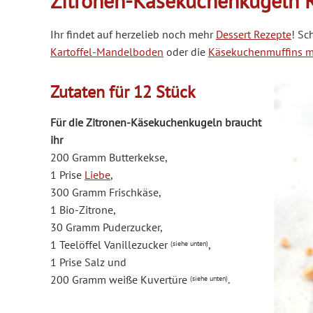
Zitronen-Käsekuchenkugeln 
Ihr findet auf herzelieb noch mehr
Dessert Rezepte
! Sc
Kartoffel-Mandelboden
oder die
Käsekuchenmuffins m
Zutaten für 12 Stück
Für die Zitronen-Käsekuchenkugeln braucht
ihr
200 Gramm Butterkekse,
1 Prise
Liebe
,
300 Gramm Frischkäse,
1 Bio-Zitrone,
30 Gramm Puderzucker,
1 Teelöffel Vanillezucker
,
(siehe unten)
1 Prise Salz und
200 Gramm weiße Kuvertüre
.
(siehe unten)