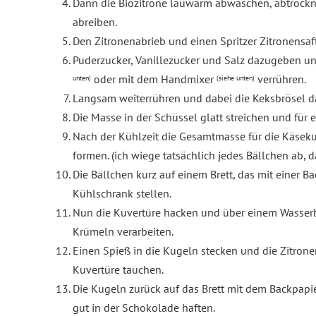
Dann die Biozitrone lauwarm abwaschen, abtrockne
abreiben.
Den Zitronenabrieb und einen Spritzer Zitronensa
Puderzucker, Vanillezucker und Salz dazugeben un
oder mit dem Handmixer
verrühren.
unten)
(siehe unten)
Langsam weiterrühren und dabei die Keksbrösel 
Die Masse in der Schüssel glatt streichen und für 
Nach der Kühlzeit die Gesamtmasse für die Käse
formen. (ich wiege tatsächlich jedes Bällchen ab, d
Die Bällchen kurz auf einem Brett, das mit einer 
Kühlschrank stellen.
Nun die Kuvertüre hacken und über einem Wasser
Krümeln verarbeiten.
Einen Spieß in die Kugeln stecken und die Zitro
Kuvertüre tauchen.
Die Kugeln zurück auf das Brett mit dem Backpapie
gut in der Schokolade haften.