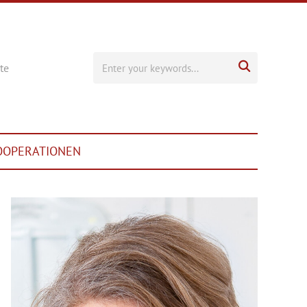

te
OOPERATIONEN