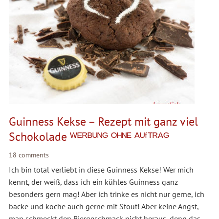
Guinness Kekse – Rezept mit ganz viel
Schokolade ᵂᴱᴿᴮᵁᴺᴳ ᴼᴴᴺᴱ ᴬᵁᶠᵀᴿᴬᴳ
18 comments
Ich bin total verliebt in diese Guinness Kekse! Wer mich
kennt, der weiß, dass ich ein kühles Guinness ganz
besonders gern mag! Aber ich trinke es nicht nur gerne, ich
backe und koche auch gerne mit Stout! Aber keine Angst,
man schmeckt den Biergeschmack nicht heraus, denn das