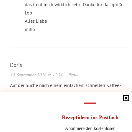
das freut mich wirklich sehr! Danke für das große
Lob!
Alles Liebe
miho
Doris
10. September 2016 at 11:54
·
Reply
Auf der Suche nach einem einfachen, schnellen Kaffee-
PLUS, habe ich Dein Rezept ausprobiert!!! SUUPER! Das
kriegen sogar meine Enkeltöchter hin…….muss ja nicht
immer Muttertag sein, um etwas Liebes zu tun……?
Rezeptideen
ins Postfach
Vielen Dank
Abonniere den kostenlosen