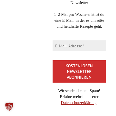
Newsletter
Michaela Hoechst-Lühr
1–2 Mal pro Woche erhältst du
10. September 2016 at 23:39
·
Reply
eine E-Mail, in der es um süße
Hallo Doris,
und herzhafte Rezepte geht.
da hast du recht! Schön, dass du das Rezept so
gut findest!
Alles Liebe
miho
Gian-Luca C
Wir senden keinen Spam!
10. September 2016 at 21:20
·
Reply
Erfahre mehr in unserer
Datenschutzerklärung
.
Tolles Rezept für zwischendurch. Hat uns sehr gefallen.
Vielen Dank euch!
Alternative: