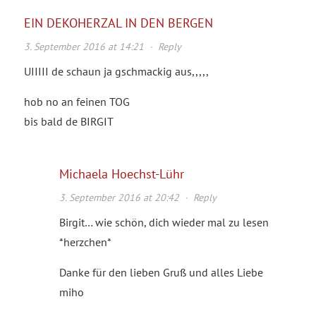
EIN DEKOHERZAL IN DEN BERGEN
3. September 2016 at 14:21
·
Reply
UIIIII de schaun ja gschmackig aus,,,,,
hob no an feinen TOG
bis bald de BIRGIT
Michaela Hoechst-Lühr
3. September 2016 at 20:42
·
Reply
Birgit… wie schön, dich wieder mal zu lesen
*herzchen*
Danke für den lieben Gruß und alles Liebe
miho