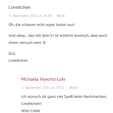
Limettchen
5. September 2016 at 14:38
·
Reply
Oh, die schauen echt super lecker aus!
Und okay… das mit dem Ei ist wirklich komisch, aber auch
einen versuch wert :D
GLG
Limettchen
Michaela Hoechst-Lühr
5. September 2016 at 19:21
·
Reply
Ich wünsch dir ganz viel Spaß beim Nachmachen,
Limettchen!
Alles Liebe