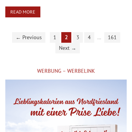
READ MORE
← Previous
1
2
3
4
…
161
Next →
WERBUNG – WERBELINK