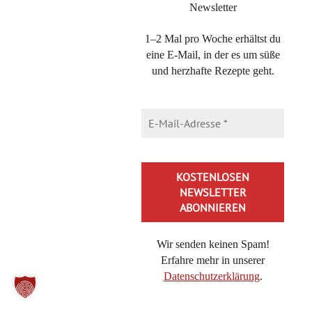
Newsletter
Email Address
1–2 Mal pro Woche erhältst du
*
eine E-Mail, in der es um süße
und herzhafte Rezepte geht.
Nutzt du die Kommentarfunktion, wird außer den
Daten, die du eingibst, deine IP-Adresse für 60 Tage
gespeichert. Das geschieht aus Sicherheitsgründen.
Deine E-Mail-Adresse und deine IP-Adresse werden
selbstverständlich nicht veröffentlicht. Mehr
Informationen zur Datenverarbeitung und
Datenspeicherung findest du in meiner
Datenschutzerklärung
Wir senden keinen Spam!
Message
Erfahre mehr in unserer
Datenschutzerklärung
.
Alternative: