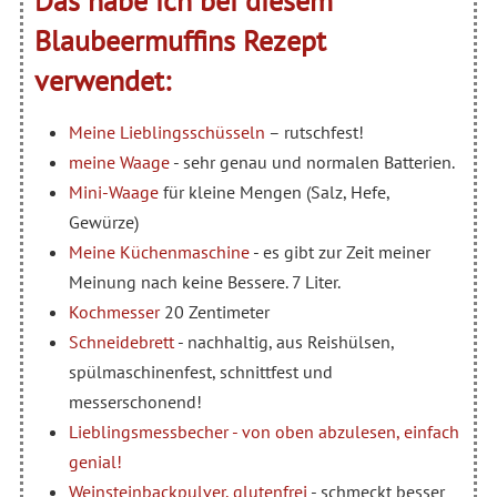
Das habe ich bei diesem
Blaubeermuffins Rezept
verwendet:
Meine Lieblingsschüsseln
– rutschfest!
meine Waage
- sehr genau und normalen Batterien.
Mini-Waage
für kleine Mengen (Salz, Hefe,
Gewürze)
Meine Küchenmaschine
- es gibt zur Zeit meiner
Meinung nach keine Bessere. 7 Liter.
Kochmesser
20 Zentimeter
Schneidebrett
- nachhaltig, aus Reishülsen,
spülmaschinenfest, schnittfest und
messerschonend!
Lieblingsmessbecher - von oben abzulesen, einfach
genial!
Weinsteinbackpulver, glutenfrei
- schmeckt besser