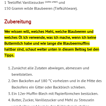
1 Teelöffel Vanillezucker
und
(siehe unten)
150 Gramm wilde Blaubeeren (Tiefkühlware).
Zubereitung
Wer wissen will, welches Mehl, welche Blaubeeren und
welches Öl ich verwende, was ich mache, wenn ich keine
Buttermilch habe und wie lange die Blaubeermuffins
haltbar sind, schaut weiter unten in diesem Beitrag bei den
Tipps.
Zunächst alle Zutaten abwiegen, abmessen und
bereitstellen.
Den Backofen auf 180 °C vorheizen und in die Mitte des
Backofens ein Gitter oder Backblech schieben.
Ein 12er-Muffin-Blech mit Papierförmchen bestücken.
Butter, Zucker, Vanillezucker und Mehl zu Streuseln