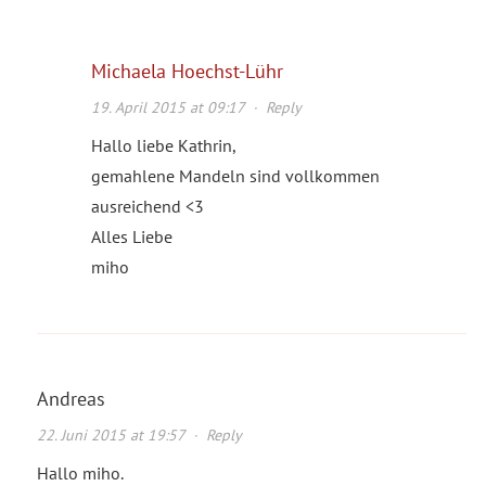
Michaela Hoechst-Lühr
19. April 2015 at 09:17
·
Reply
Hallo liebe Kathrin,
gemahlene Mandeln sind vollkommen
ausreichend <3
Alles Liebe
miho
Andreas
22. Juni 2015 at 19:57
·
Reply
Hallo miho.