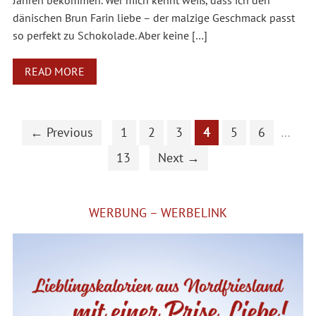
Jahren bekommen. Wer mich kennt weiß, dass ich den
dänischen Brun Farin liebe – der malzige Geschmack passt
so perfekt zu Schokolade. Aber keine […]
READ MORE
← Previous
1
2
3
4
5
6
…
13
Next →
WERBUNG – WERBELINK