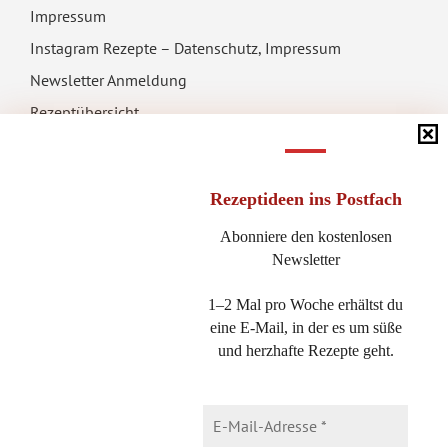
Impressum
Instagram Rezepte – Datenschutz, Impressum
Newsletter Anmeldung
Rezeptübersicht
Rezeptideen
ins Postfach
Abonniere den kostenlosen
AUF MEINEN SEITEN BEFINDET SICH WERBUNG
Newsletter
Als Amazon-Partner verdiene ich an qualifizierten Käufen. Das
1–2 Mal pro Woche erhältst du
eine E-Mail, in der es um süße
bedeutet, dass ich eine kleine Provision bekomme, wenn du ein
und herzhafte Rezepte geht.
Produkt auf Amazon kaufst, auf das du per Klick über diese Seite
gekommen bist. Der Preis erhöht sich für dich aber nicht!