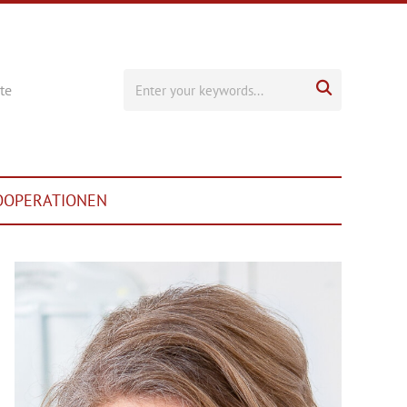

te
OOPERATIONEN