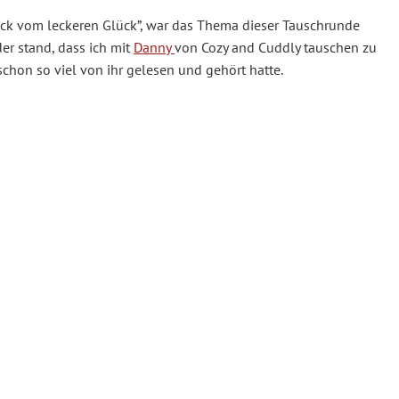
ck vom leckeren Glück”, war das Thema dieser Tauschrunde
 der stand, dass ich mit
Danny
von
Cozy and Cuddly
tauschen zu
 schon so viel von ihr gelesen und gehört hatte.