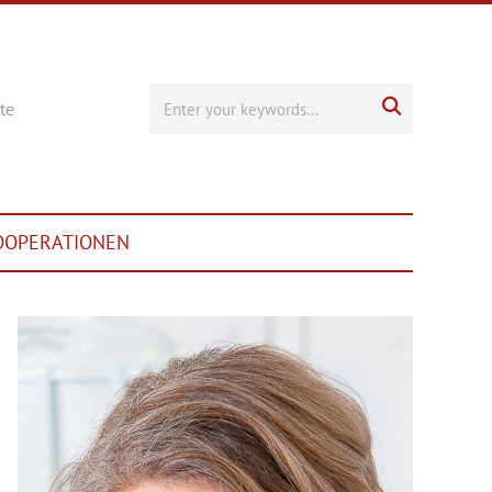

te
OOPERATIONEN