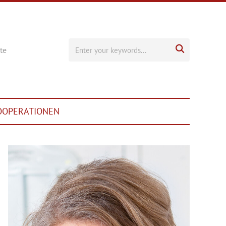

te
OOPERATIONEN