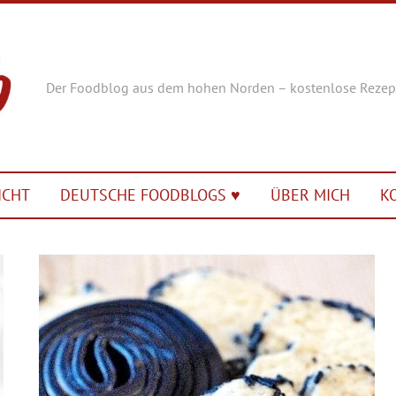
Der Foodblog aus dem hohen Norden – kostenlose Rezep
ICHT
DEUTSCHE FOODBLOGS ♥︎
ÜBER MICH
K