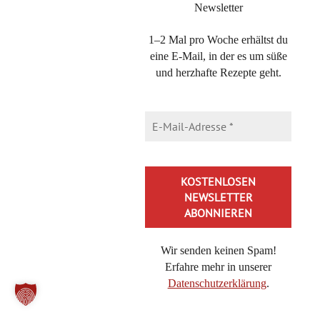
Newsletter
1–2 Mal pro Woche erhältst du
eine E-Mail, in der es um süße
und herzhafte Rezepte geht.
AUF MEINEN SEITEN BEFINDET SICH WERBUNG
Als Amazon-Partner verdiene ich an qualifizierten Käufen. Das
bedeutet, dass ich eine kleine Provision bekomme, wenn du ein
Produkt auf Amazon kaufst, auf das du per Klick über diese Seite
gekommen bist. Der Preis erhöht sich für dich aber nicht!
Wir senden keinen Spam!
Erfahre mehr in unserer
Datenschutzerklärung
.
KOOPERATIONEN
ÜBER MICH
IMPRESSUM
Alternative: