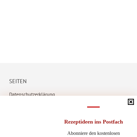
SEITEN
Datenschutzerklärung
Impressum
Instagram Rezepte – Datenschutz, Impressum
Rezeptideen
ins Postfach
Newsletter Anmeldung
Rezeptübersicht
Abonniere den kostenlosen