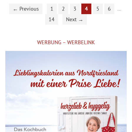
← Previous
1
2
3
4
5
6
…
14
Next →
WERBUNG – WERBELINK