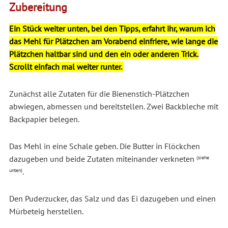
Zubereitung
Ein Stück weiter unten, bei den Tipps, erfahrt ihr, warum ich
das Mehl für Plätzchen am Vorabend einfriere, wie lange die
Plätzchen haltbar sind und den ein oder anderen Trick.
Scrollt einfach mal weiter runter.
Zunächst alle Zutaten für die Bienenstich-Plätzchen
abwiegen, abmessen und bereitstellen. Zwei Backbleche mit
Backpapier belegen.
Das Mehl in eine Schale geben. Die Butter in Flöckchen
dazugeben und beide Zutaten miteinander verkneten
(siehe
.
unten)
Den Puderzucker, das Salz und das Ei dazugeben und einen
Mürbeteig herstellen.