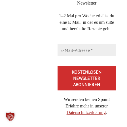
Newsletter
1–2 Mal pro Woche erhältst du
eine E-Mail, in der es um süße
und herzhafte Rezepte geht.
Direkt bei BoD kaufen
DIE KATEGORIEN
Die
Kategorien
Wir senden keinen Spam!
NEUESTE BEITRÄGE
Erfahre mehr in unserer
Datenschutzerklärung
.
Brokkoli-Pasta mit Feta – ein 20-Minuten Nudelgericht
Bienenkaramell, schnelles Rezept für eine Honig-Nascherei
Alternative: