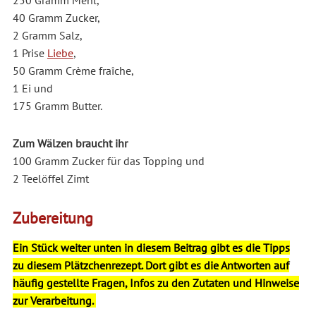
40 Gramm Zucker,
2 Gramm Salz,
1 Prise
Liebe
,
50 Gramm Crème fraîche,
1 Ei und
175 Gramm Butter.
Zum Wälzen braucht ihr
100 Gramm Zucker für das Topping und
2 Teelöffel Zimt
Zubereitung
Ein Stück weiter unten in diesem Beitrag gibt es die Tipps
zu diesem Plätzchenrezept. Dort gibt es die Antworten auf
häufig gestellte Fragen, Infos zu den Zutaten und Hinweise
zur Verarbeitung.