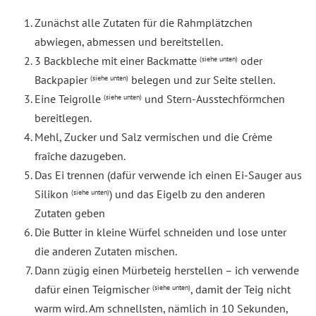
Zunächst alle Zutaten für die Rahmplätzchen
abwiegen, abmessen und bereitstellen.
3 Backbleche mit einer Backmatte
oder
(siehe unten)
Backpapier
belegen und zur Seite stellen.
(siehe unten)
Eine Teigrolle
und Stern-Ausstechförmchen
(siehe unten)
bereitlegen.
Mehl, Zucker und Salz vermischen und die Crème
fraîche dazugeben.
Das Ei trennen (dafür verwende ich einen Ei-Sauger aus
Silikon
) und das Eigelb zu den anderen
(siehe unten)
Zutaten geben
Die Butter in kleine Würfel schneiden und lose unter
die anderen Zutaten mischen.
Dann zügig einen Mürbeteig herstellen – ich verwende
dafür einen Teigmischer
, damit der Teig nicht
(siehe unten)
warm wird. Am schnellsten, nämlich in 10 Sekunden,