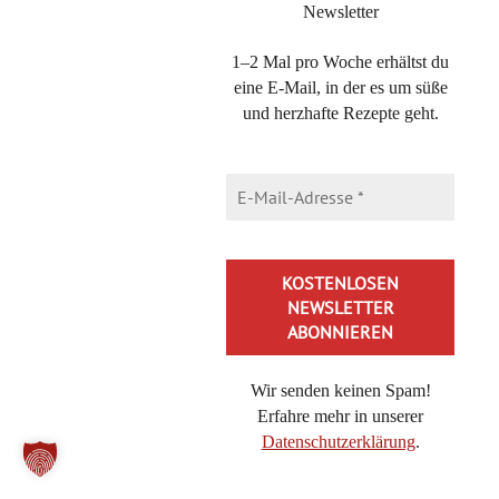
Guten Morgen miho,
Newsletter
ich habe mal eine dusselige Frage:
1–2 Mal pro Woche erhältst du
Die verwendete Kondensmilch, ist das die „normale“ oder
eine E-Mail, in der es um süße
die gezuckerte (Milchmädchen)?
und herzhafte Rezepte geht.
Herzliche Grüße und vielen Dank für Deine tollen
Rezepte, Tipps, Tricks und Ideen.
Carolin
Michaela Lühr
27. November 2025 at 08:15
·
Reply
Hallo Karolin,
Wir senden keinen Spam!
wenn gezuckerte Kondensmilch gemeint ist, steht
Erfahre mehr in unserer
da auch „gezuckerte Kondensmilch“ ;)
Datenschutzerklärung
.
Alles Liebe,
Alternative: