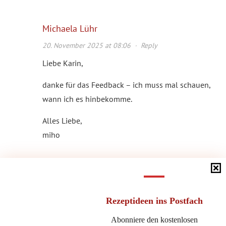
Michaela Lühr
20. November 2025 at 08:06
·
Reply
Liebe Karin,
danke für das Feedback – ich muss mal schauen,
wann ich es hinbekomme.
Alles Liebe,
miho
Carolin
Rezeptideen
ins Postfach
27. November 2025 at 08:08
·
Reply
Abonniere den kostenlosen