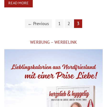
READ MORE
← Previous
1
2
3
WERBUNG – WERBELINK