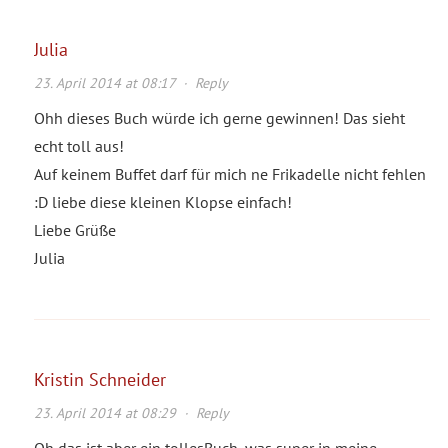
Julia
23. April 2014 at 08:17
·
Reply
Ohh dieses Buch würde ich gerne gewinnen! Das sieht
echt toll aus!
Auf keinem Buffet darf für mich ne Frikadelle nicht fehlen
:D liebe diese kleinen Klopse einfach!
Liebe Grüße
Julia
Kristin Schneider
23. April 2014 at 08:29
·
Reply
Oh das ist aber ein tollesBuch, was super in meine