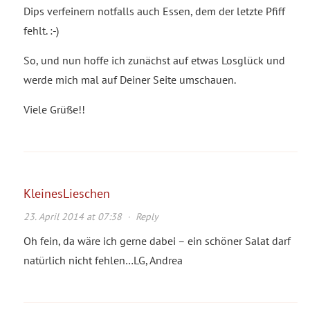
Dips verfeinern notfalls auch Essen, dem der letzte Pfiff
fehlt. :-)
So, und nun hoffe ich zunächst auf etwas Losglück und
werde mich mal auf Deiner Seite umschauen.
Viele Grüße!!
KleinesLieschen
23. April 2014 at 07:38
·
Reply
Oh fein, da wäre ich gerne dabei – ein schöner Salat darf
natürlich nicht fehlen…LG, Andrea