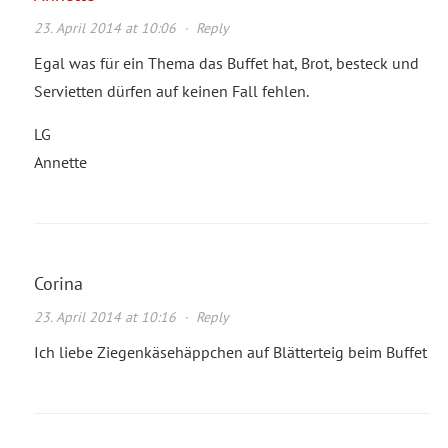
23. April 2014 at 10:06
·
Reply
Egal was für ein Thema das Buffet hat, Brot, besteck und
Servietten dürfen auf keinen Fall fehlen.
LG
Annette
Corina
23. April 2014 at 10:16
·
Reply
Ich liebe Ziegenkäsehäppchen auf Blätterteig beim Buffet