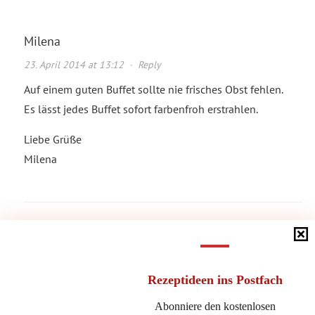
Milena
23. April 2014 at 13:12
·
Reply
Auf einem guten Buffet sollte nie frisches Obst fehlen.
Es lässt jedes Buffet sofort farbenfroh erstrahlen.
Liebe Grüße
Milena
Alice
23. April 2014 at 13:15
·
Reply
Rezeptideen
ins Postfach
Hey Michaela,
Abonniere den kostenlosen