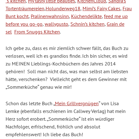
´s kitchen
,
My tasty little beauties
,
KitchenCloud
,
Sandra’s
Tortenträumereien
,
Holunderweg18
,
Mimi’s Fairy Cakes
,
Frau
Bunt kocht
,
Pralinenwahnsinn
,
Küchendelikte
,
feed me up
before you go-go
,
wallygusto
,
Schnin’s kitchen
,
Grain de
sel
From Snuggs Kitchen
.
Ich gebe zu, dass es mir ziemlich schwer fällt, das Buch zu
verlosen, weil ich es grandios finde. Ich bin sicher, es wird
zu MEINEN Lieblings-Kochbüchern des Jahres 2014
gehören! Soll man nicht das, was man selbst am liebsten
hätte, verschenken? Vielleicht geht es dem Gewinner mit
„Sommerküche“ genau wie mir!
Schon das letzte Buch „
Mein Grillvergnügen
“ von Lisa
Lemke (ebenfalls erschienen im Callwey Verlag) hat mein
Herz sofort erobert. „Sommerküche“ ist ein würdiger
Nachfolger, erfrischend, fröhlich und absolut
empfehlenswert! Ich liebe das Buch!