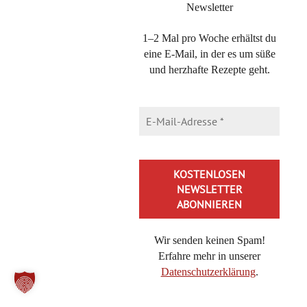
Ich mag die Bücher vom Callwey Verlag auch sehr gerne,
Newsletter
aber leider gibt es hier noch kein Kochbuchabo und somit
1–2 Mal pro Woche erhältst du
fehlen mir auch noch einige Exemplare wie z.B. dieses
eine E-Mail, in der es um süße
hier :)
und herzhafte Rezepte geht.
Bei einem Buffet finde ich am wichtigsten, dass es eine
große Auswahl an verschiedenen Brotsorten gibt :-)
Liebe Grüße aus dem Wunderland
Alice
Wir senden keinen Spam!
Natalie im Holunderweg
Erfahre mehr in unserer
23. April 2014 at 13:45
·
Reply
Datenschutzerklärung
.
Was ist das denn für ein olles Buch?! Das muss irgendwie
Alternative: