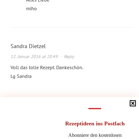
miho
Sandra Dietzel
12. Januar 2016 at 20:49
·
Reply
Voll das tolle Rezept. Dankeschön.
Lg Sandra
Michaela Hoechst-Lühr
13. Januar 2016 at 14:42
·
Reply
Liebe Sandra,
Rezeptideen
ins Postfach
gern geschehen! Ich hoffe, die Nuggets
Abonniere den kostenlosen
schmecken dir!