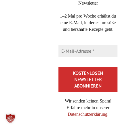
Newsletter
Alles Liebe
1–2 Mal pro Woche erhältst du
miho
eine E-Mail, in der es um süße
und herzhafte Rezepte geht.
Silvia Czeczka
13. Januar 2016 at 13:05
·
Reply
Ohooo… Da ich gerade irgendwie kein Fleisch mehr sehen
kann, kommt mir dieses Gericht gerade recht :D Das werde
ich herzlich gerne ausprobieren. Vielleicht schmecken sie
auch meiner Kleinen, die Blumenkohl nicht so gerne mag.
Wir senden keinen Spam!
Erfahre mehr in unserer
VG
Datenschutzerklärung
.
Silvia
Alternative: