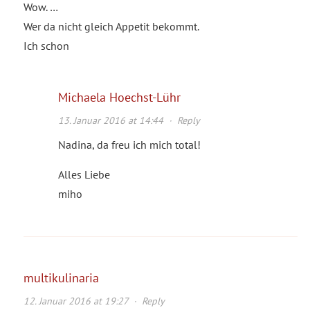
Wow. …
Wer da nicht gleich Appetit bekommt.
Ich schon
Michaela Hoechst-Lühr
13. Januar 2016 at 14:44
·
Reply
Nadina, da freu ich mich total!
Alles Liebe
miho
multikulinaria
12. Januar 2016 at 19:27
·
Reply