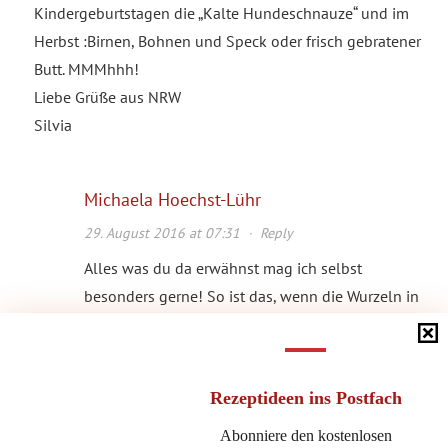
Kindergeburtstagen die „Kalte Hundeschnauze“ und im
Herbst :Birnen, Bohnen und Speck oder frisch gebratener
Butt. MMMhhh!
Liebe Grüße aus NRW
Silvia
Michaela Hoechst-Lühr
29. August 2016 at 07:31
·
Reply
Alles was du da erwähnst mag ich selbst
besonders gerne! So ist das, wenn die Wurzeln in
Schleswig-Holstein liegen, Silvia!
Alles Liebe
miho
Rezeptideen
ins Postfach
Abonniere den kostenlosen