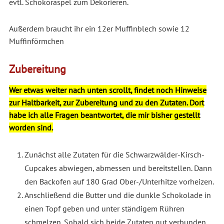
evtl. Schokoraspel zum Dekorieren.
Außerdem braucht ihr ein 12er Muffinblech sowie 12
Muffinförmchen
Zubereitung
Wer etwas weiter nach unten scrollt, findet noch Hinweise
zur Haltbarkeit, zur Zubereitung und zu den Zutaten. Dort
habe ich alle Fragen beantwortet, die mir bisher gestellt
worden sind.
Zunächst alle Zutaten für die Schwarzwälder-Kirsch-
Cupcakes abwiegen, abmessen und bereitstellen. Dann
den Backofen auf 180 Grad Ober-/Unterhitze vorheizen.
Anschließend die Butter und die dunkle Schokolade in
einen Topf geben und unter ständigem Rühren
schmelzen. Sobald sich beide Zutaten gut verbunden