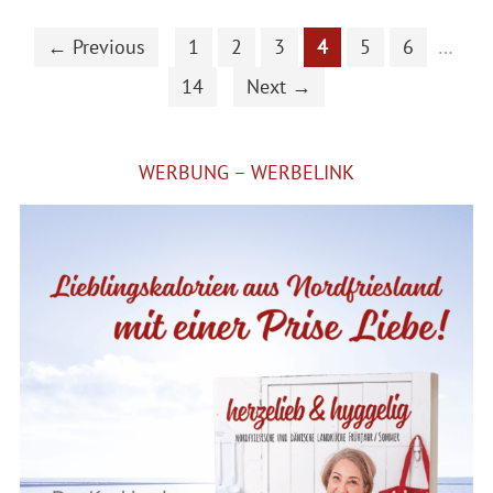
← Previous
1
2
3
4
5
6
…
14
Next →
WERBUNG – WERBELINK