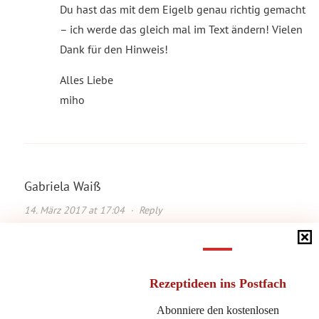
Du hast das mit dem Eigelb genau richtig gemacht
– ich werde das gleich mal im Text ändern! Vielen
Dank für den Hinweis!
Alles Liebe
miho
Gabriela Waiß
14. März 2017 at 17:04
·
Reply
Hallo Michaela,
ich liebe deine Rezepte und freue mich immer wenn ich
am Wochenende Zeit finde die kulinarischen
Rezeptideen
ins Postfach
Köstlichkeiten nachzubacken/kochen.
Abonniere den kostenlosen
Aber–hat mein Laptop ein Eigenleben entwickelt oder