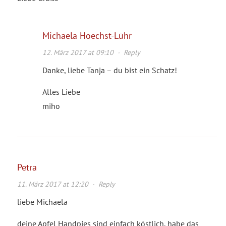
Michaela Hoechst-Lühr
12. März 2017 at 09:10
·
Reply
Danke, liebe Tanja – du bist ein Schatz!
Alles Liebe
miho
Petra
11. März 2017 at 12:20
·
Reply
liebe Michaela
deine Apfel Handpies sind einfach köstlich, habe das