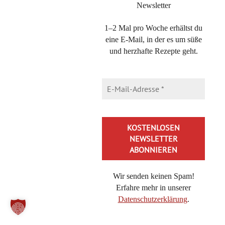
Newsletter
gibt es auf deiner Seite die
Rubrik “ Rezeptübersicht “ nicht mehr?
1–2 Mal pro Woche erhältst du
Liebe Grüße
eine E-Mail, in der es um süße
und herzhafte Rezepte geht.
Gabi
Michaela Hoechst-Lühr
15. März 2017 at 08:31
·
Reply
Halo Gabi,
danke für den Hinweis und danke für das Lob!
Da läuft tatsächlich etwas nicht rund – ich schau
mir das mal an!
Wir senden keinen Spam!
Erfahre mehr in unserer
Alles Liebe
Datenschutzerklärung
.
miho
Alternative: