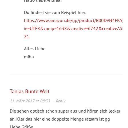
Du findest sie zum Beispiel hier:
https://www.amazon.de/gp/product/B00DVN4FKY/ref=
ie=UTF8&camp=1638&creative=6742&creativeASIN
21
Alles Liebe
miho
Tanjas Bunte Welt
11. März 2017 at 08:33
·
Reply
Die sehen optisch schon super aus und hören sich lecker
an. Klar das hier eine doppelte Menge ratsam ist gg
Liebe Grüße