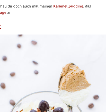
chau dir doch auch mal meinen
Karamellpudding
, das
mage
an.
t