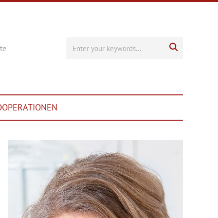

te
OOPERATIONEN