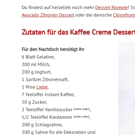
Du findest auf herzelieb noch mehr
Dessert Rezepte
! S
Avocado Zitronen Dessert
oder die dänische
Citronfro
Zutaten für das Kaffee Creme Desser
Für den Nachtisch benötigt ihr
6 Blatt Gelatine,
200 ml Milch,
200 g Joghurt,
1 Spritzer Zitronensaft,
1 Prise
Liebe
,
7 Teelöffel Instant Kaffee,
50 g Zucker,
2 Teelöffel Vanillezucker
,
(siehe unten)
1/2 Teelöffel Kardamom
,
(siehe unten)
200 g Schlagsahne,
200 g Sahne für die Dekoration und