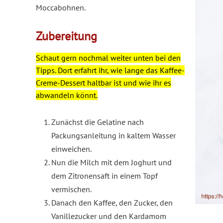
Moccabohnen.
Zubereitung
Schaut gern nochmal weiter unten bei den
Tipps. Dort erfahrt ihr, wie lange das Kaffee-
Creme-Dessert haltbar ist und wie ihr es
abwandeln könnt.
Zunächst die Gelatine nach
Packungsanleitung in kaltem Wasser
einweichen.
Nun die Milch mit dem Joghurt und
dem Zitronensaft in einem Topf
vermischen.
Danach den Kaffee, den Zucker, den
Vanillezucker und den Kardamom