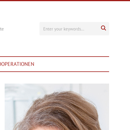

te
OOPERATIONEN