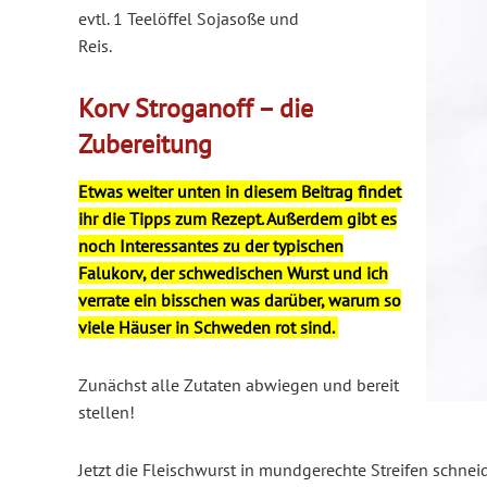
evtl. 1 Teelöffel Sojasoße und
Reis.
Korv Stroganoff – die
Zubereitung
Etwas weiter unten in diesem Beitrag findet
ihr die Tipps zum Rezept. Außerdem gibt es
noch Interessantes zu der typischen
Falukorv, der schwedischen Wurst und ich
verrate ein bisschen was darüber, warum so
viele Häuser in Schweden rot sind.
Zunächst alle Zutaten abwiegen und bereit
stellen!
Jetzt die Fleischwurst in mundgerechte Streifen schnei