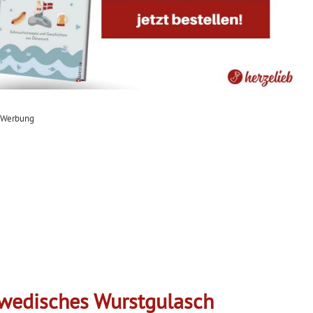
Werbung
hwedisches Wurstgulasch