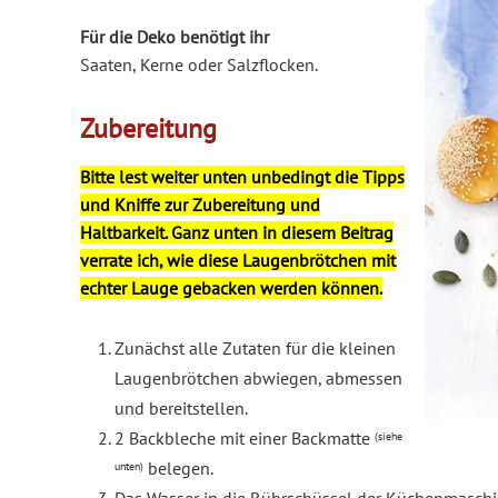
Für die Deko benötigt ihr
Saaten, Kerne oder Salzflocken.
Zubereitung
Bitte lest weiter unten unbedingt die Tipps
und Kniffe zur Zubereitung und
Haltbarkeit. Ganz unten in diesem Beitrag
verrate ich, wie diese Laugenbrötchen mit
echter Lauge gebacken werden können.
Zunächst alle Zutaten für die kleinen
Laugenbrötchen abwiegen, abmessen
und bereitstellen.
2 Backbleche mit einer Backmatte
(siehe
belegen.
unten)