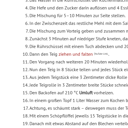
Das Wasser in die Rührschüssel der Küchenmasch
Die Hefe und den Zucker darin auflösen und 4 Essl
Die Mischung für 5–10 Minuten zur Seite stellen.
In der Zwischenzeit das restliche Mehl mit dem Sa
Die Mischung zum Vorteig geben und zusammen mit
Zunächst 3 Minuten auf niedriger Stufe kneten, dan
Die Rührschüssel mit einem Tuch abdecken und 2
Dann den Teig
ziehen und falten
.
(
YouTube-Link).
Den Vorgang nach weiteren 20 Minuten wiederhol
Nun den Teig in 8 Stücke teilen und jedes Stück e
Aus jedem Teigstück eine 3 Zentimeter dicke Rolle
Jede Teigrolle in 3 Zentimeter breite Stücke schne
Den Backofen auf 210 °C
Umluft
vorheizen.
In einem großen Topf 1 Liter Wasser zum Kochen b
Achtung, es schäumt stark – deswegen muss der To
Mit einem Schöpflöffel jeweils 15 Teigstücke in
Danach mit etwas Abstand auf den Blechen verteile