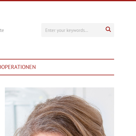

te
OOPERATIONEN