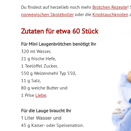
Du findest auf herzelieb noch mehr
Brötchen Rezepte
!
norwegischen Skoleboller
oder die
Knoblauchknoten
a
Zutaten für etwa 60 Stück
Für Mini Laugenbrötchen benötigt ihr
320 ml Wasser,
21 g frische Hefe,
1 Teelöffel Zucker,
550 g Weizenmehl Typ 550,
11 g Salz,
80 g weiche Butter und
1 Prise
Liebe
.
Für die Lauge braucht ihr
1 Liter Wasser und
45 g Kaiser- oder Speisenatron.