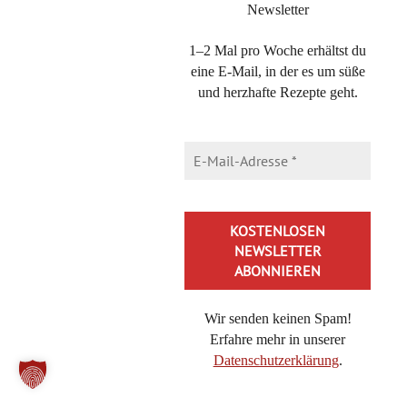
miho
Newsletter
1–2 Mal pro Woche erhältst du
eine E-Mail, in der es um süße
und herzhafte Rezepte geht.
Gugu
16. Juli 2025 at 03:42
·
Reply
Moin, tolles Rezept. Danke dafür.
Habe das Paniermehl weg gelassen, das Gemisch in die
Auflaufform getan und in den Backofen geschoben.
Sehr lecker!
Viele Grüße Gugu
Wir senden keinen Spam!
Erfahre mehr in unserer
Michaela Lühr
Datenschutzerklärung
.
16. Juli 2025 at 11:21
·
Reply
Alternative: