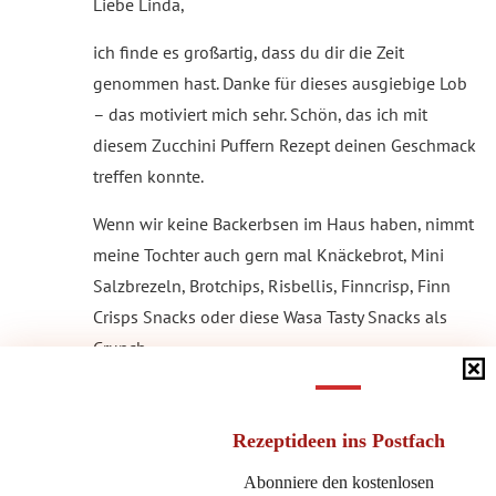
Liebe Linda,
ich finde es großartig, dass du dir die Zeit
genommen hast. Danke für dieses ausgiebige Lob
– das motiviert mich sehr. Schön, das ich mit
diesem Zucchini Puffern Rezept deinen Geschmack
treffen konnte.
Wenn wir keine Backerbsen im Haus haben, nimmt
meine Tochter auch gern mal Knäckebrot, Mini
Salzbrezeln, Brotchips, Risbellis, Finncrisp, Finn
Crisps Snacks oder diese Wasa Tasty Snacks als
Crunch.
Aber ich finde, selbstgemachte Croutons sind eine
tolle Idee.
Rezeptideen
ins Postfach
Alles Liebe,
Abonniere den kostenlosen