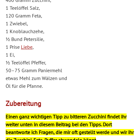
1 Teelöffel Salz,
120 Gramm Feta,
1 Zwiebel,
1 Knoblauchzehe,
1⁄2 Bund Petersilie,
1 Prise
Liebe
,
1 Ei,
1⁄2 Teelöffel Pfeffer,
50–75 Gramm Paniermehl
etwas Mehl zum Wälzen und
Öl für die Pfanne.
Zubereitung
Einen ganz wichtigen Tipp zu bitteren Zucchini findet ihr
weiter unten in diesem Beitrag bei den Tipps. Dort
beantworte ich Fragen, die mir oft gestellt werde und wir ihr
die Zucchini-Feta-Puffer abwandeln könnt