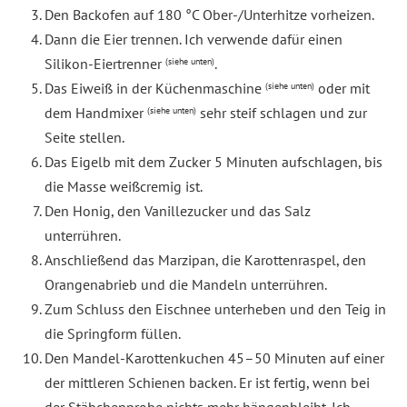
Den Backofen auf 180 °C Ober-/Unterhitze vorheizen.
Dann die Eier trennen. Ich verwende dafür einen
Silikon-Eiertrenner
.
(siehe unten)
Das Eiweiß in der Küchenmaschine
oder mit
(siehe unten)
dem Handmixer
sehr steif schlagen und zur
(siehe unten)
Seite stellen.
Das Eigelb mit dem Zucker 5 Minuten aufschlagen, bis
die Masse weißcremig ist.
Den Honig, den Vanillezucker und das Salz
unterrühren.
Anschließend das Marzipan, die Karottenraspel, den
Orangenabrieb und die Mandeln unterrühren.
Zum Schluss den Eischnee unterheben und den Teig in
die Springform füllen.
Den Mandel-Karottenkuchen 45–50 Minuten auf einer
der mittleren Schienen backen. Er ist fertig, wenn bei
der Stäbchenprobe nichts mehr hängenbleibt. Ich