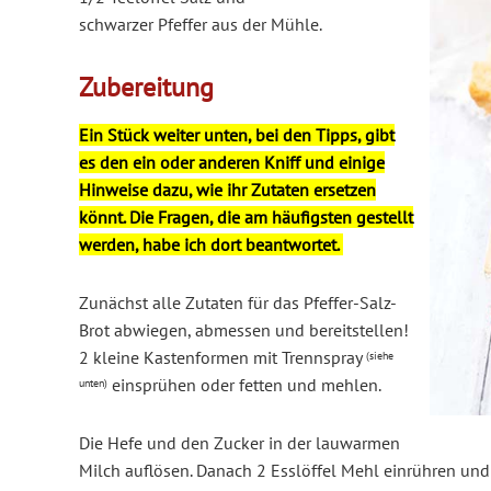
schwarzer Pfeffer aus der Mühle.
Zubereitung
Ein Stück weiter unten, bei den Tipps, gibt
es den ein oder anderen Kniff und einige
Hinweise dazu, wie ihr Zutaten ersetzen
könnt. Die Fragen, die am häufigsten gestellt
werden, habe ich dort beantwortet.
Zunächst alle Zutaten für das Pfeffer-Salz-
Brot abwiegen, abmessen und bereitstellen!
2 kleine Kastenformen mit Trennspray
(siehe
einsprühen oder fetten und mehlen.
unten)
Die Hefe und den Zucker in der lauwarmen
Milch auflösen. Danach 2 Esslöffel Mehl einrühren und 