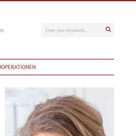

te
OOPERATIONEN