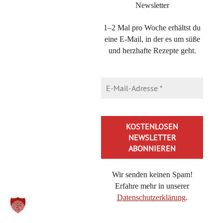
Newsletter
DIE KATEGORIEN
1–2 Mal pro Woche erhältst du
eine E-Mail, in der es um süße
Die
und herzhafte Rezepte geht.
Kategorien
NEUESTE BEITRÄGE
Saftiger Käsekuchen aus der Kastenform – einfach & cremig
Brokkoli-Pasta mit Feta – ein 20-Minuten Nudelgericht
Bienenkaramell, schnelles Rezept für eine Honig-Nascherei
Cheeseburger-Pasta, in 20 Minuten lecker essen mit diesem
Rezept
Wir senden keinen Spam!
Buttermilch-Zitronenkuchen, der frische Kühlschrankkuchen
Erfahre mehr in unserer
Nuss-Zucchinikuchen: schnell, einfach und unglaublich
Datenschutzerklärung
.
saftig
Alternative: