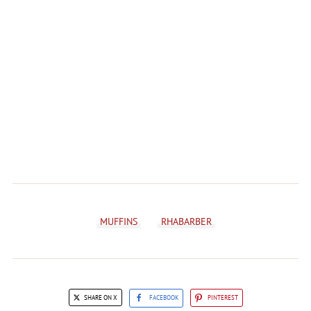
MUFFINS
RHABARBER
SHARE ON X
FACEBOOK
PINTEREST