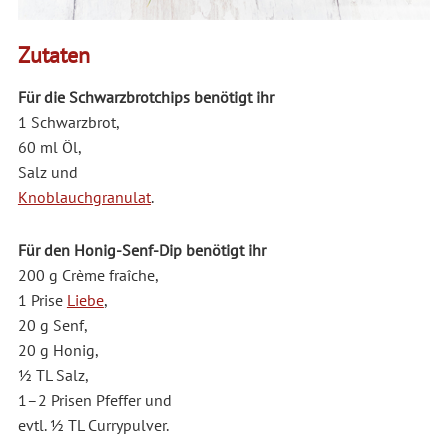
Zutaten
Für die Schwarzbrotchips benötigt ihr
1 Schwarzbrot,
60 ml Öl,
Salz und
Knoblauchgranulat
.
Für den Honig-Senf-Dip benötigt ihr
200 g Crème fraîche,
1 Prise
Liebe
,
20 g Senf,
20 g Honig,
1⁄2 TL Salz,
1–2 Prisen Pfeffer und
evtl. 1⁄2 TL Currypulver.