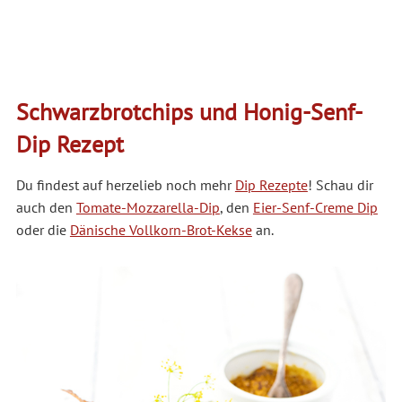
Schwarzbrotchips und Honig-Senf-
Dip Rezept
Du findest auf herzelieb noch mehr
Dip Rezepte
! Schau dir
auch den
Tomate-Mozzarella-Dip
, den
Eier-Senf-Creme Dip
oder die
Dänische Vollkorn-Brot-Kekse
an.