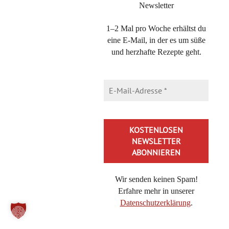
Newsletter
1–2 Mal pro Woche erhältst du
Direkt bei BoD kaufen
eine E-Mail, in der es um süße
und herzhafte Rezepte geht.
DIE KATEGORIEN
Die
Kategorien
NEUESTE BEITRÄGE
Brokkoli-Pasta mit Feta – ein 20-Minuten Nudelgericht
Bienenkaramell, schnelles Rezept für eine Honig-Nascherei
Wir senden keinen Spam!
Cheeseburger-Pasta, in 20 Minuten lecker essen mit diesem
Erfahre mehr in unserer
Rezept
Datenschutzerklärung
.
Buttermilch-Zitronenkuchen, der frische Kühlschrankkuchen
Alternative: