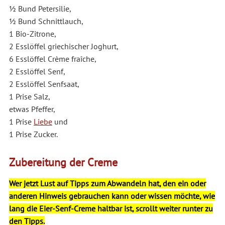
½ Bund Petersilie,
½ Bund Schnittlauch,
1 Bio-Zitrone,
2 Esslöffel griechischer Joghurt,
6 Esslöffel
Crème fraîche
,
2 Esslöffel Senf,
2 Esslöffel Senfsaat,
1 Prise Salz,
etwas Pfeffer,
1 Prise
Liebe
und
1 Prise Zucker.
Zubereitung der Creme
Wer jetzt Lust auf Tipps zum Abwandeln hat, den ein oder
anderen Hinweis gebrauchen kann oder wissen möchte, wie
lang die Eier-Senf-Creme haltbar ist, scrollt weiter runter zu
den Tipps.