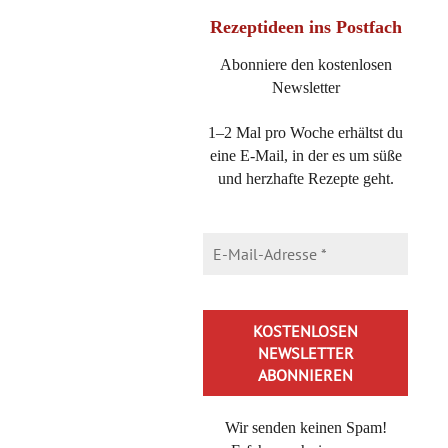
Rezeptideen
ins Postfach
Abonniere den kostenlosen
AUF MEINEN SEITEN BEFINDET SICH WERBUNG
Newsletter
Als Amazon-Partner verdiene ich an qualifizierten Käufen. Das
1–2 Mal pro Woche erhältst du
eine E-Mail, in der es um süße
bedeutet, dass ich eine kleine Provision bekomme, wenn du ein
und herzhafte Rezepte geht.
Produkt auf Amazon kaufst, auf das du per Klick über diese Seite
gekommen bist. Der Preis erhöht sich für dich aber nicht!
KOOPERATIONEN
ÜBER MICH
IMPRESSUM
DEUTSCHE FOODBLOGS ♥︎
Wir senden keinen Spam!