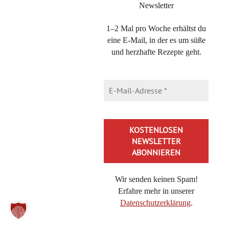
Newsletter
Michaela Hoechst-Lühr
1–2 Mal pro Woche erhältst du
31. März 2015 at 20:47
·
Reply
eine E-Mail, in der es um süße
und herzhafte Rezepte geht.
Peggy,
das ist ja wundervoll! ich freu mich
riesig und danke für das Feedback!
Alles Liebe
miho
Der Gourmet
Wir senden keinen Spam!
Erfahre mehr in unserer
6. April 2015 at 23:18
·
Reply
Datenschutzerklärung
.
Liebe Miho,
Alternative: