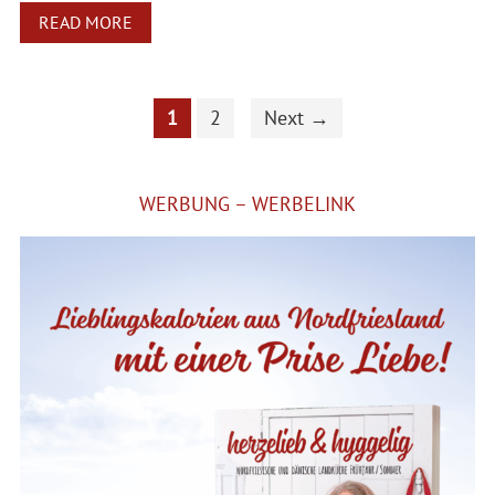
READ MORE
1
2
Next →
WERBUNG – WERBELINK