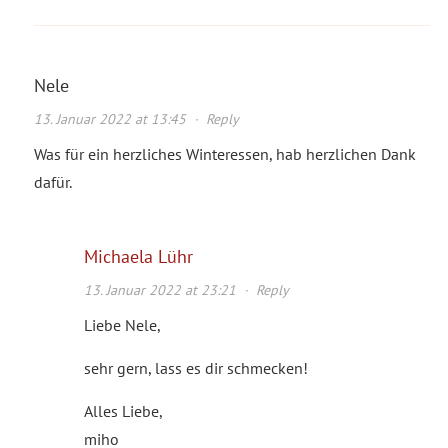
Nele
13. Januar 2022 at 13:45
·
Reply
Was für ein herzliches Winteressen, hab herzlichen Dank
dafür.
Michaela Lühr
13. Januar 2022 at 23:21
·
Reply
Liebe Nele,
sehr gern, lass es dir schmecken!
Alles Liebe,
miho