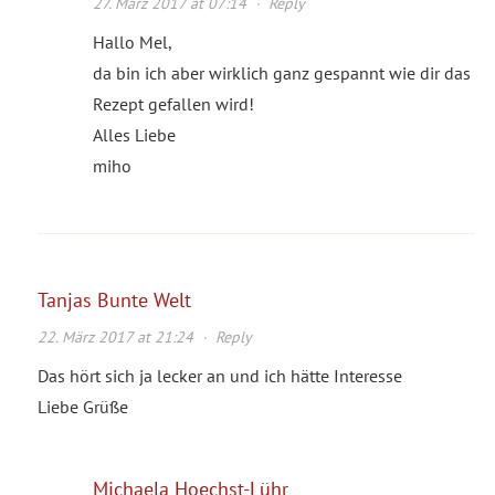
27. März 2017 at 07:14
·
Reply
Hallo Mel,
da bin ich aber wirklich ganz gespannt wie dir das
Rezept gefallen wird!
Alles Liebe
miho
Tanjas Bunte Welt
22. März 2017 at 21:24
·
Reply
Das hört sich ja lecker an und ich hätte Interesse
Liebe Grüße
Michaela Hoechst-Lühr