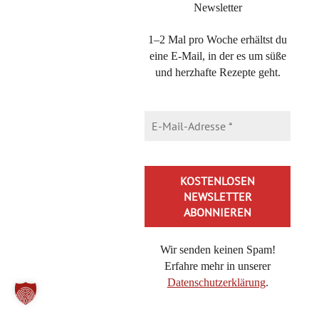
Newsletter
1–2 Mal pro Woche erhältst du
Heike
eine E-Mail, in der es um süße
10. März 2019 at 15:02
·
Reply
und herzhafte Rezepte geht.
Gruesse aus Schottland!
Das klingt ja mal richtig lecker. Ich habe sogar so eine
kleine Walze, die ich in Wien mal auf dem Naschmarkt
gekauft habe :)
Mein Problem ist, ich bekomme hier keine frische Hefe
und arbeite ausschliesslich mit Trockenhefe. Aber bei 10 g
Frischhefe wird es mit dem Umrechnen echt schwierig. Ein
halber Wuerfel (etwa 20g?) ist ein Paeckchen, also
Wir senden keinen Spam!
brausche ich ein halbes Paeckchen… Das ist auf dem
Erfahre mehr in unserer
Loeffel echt wenig… Muesste aber reichen, oder?
Datenschutzerklärung
.
Alternative: