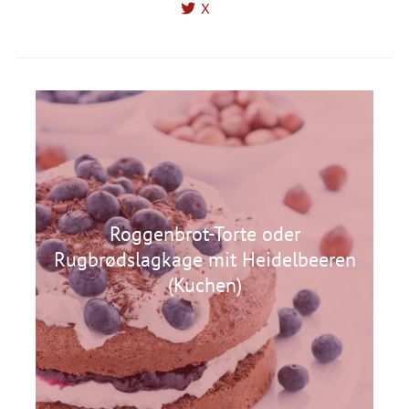
X
Roggenbrot-Torte oder
Rugbrødslagkage mit Heidelbeeren
(Kuchen)