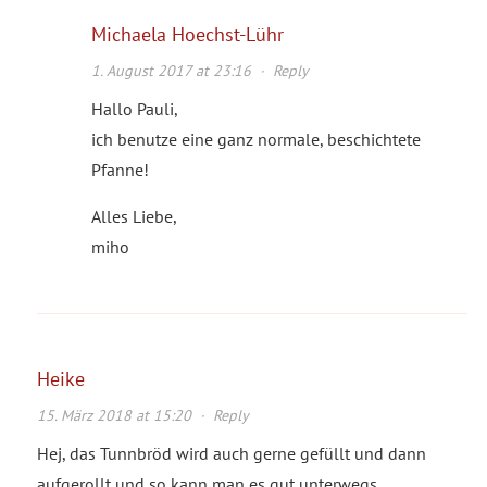
Michaela Hoechst-Lühr
1. August 2017 at 23:16
·
Reply
Hallo Pauli,
ich benutze eine ganz normale, beschichtete
Pfanne!
Alles Liebe,
miho
Heike
15. März 2018 at 15:20
·
Reply
Hej, das Tunnbröd wird auch gerne gefüllt und dann
aufgerollt und so kann man es gut unterwegs