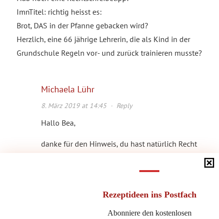
ImnTitel: richtig heisst es:
Brot, DAS in der Pfanne gebacken wird?
Herzlich, eine 66 jährige Lehrerin, die als Kind in der
Grundschule Regeln vor- und zurück trainieren musste?
Michaela Lühr
8. März 2019 at 14:45
·
Reply
Hallo Bea,
danke für den Hinweis, du hast natürlich Recht
(schreibt man das eigentlich groß oder klein?)
Liebe Grüße,
miho
Rezeptideen
ins Postfach
Abonniere den kostenlosen