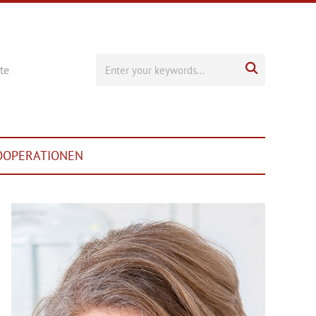

te
OOPERATIONEN