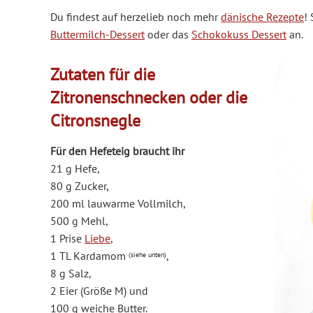
Du findest auf herzelieb noch mehr
dänische Rezepte
!
Buttermilch-Dessert
oder das
Schokokuss Dessert
an.
Zutaten für die
Zitronenschnecken oder die
Citronsnegle
Für den Hefeteig braucht ihr
21 g Hefe
,
80 g Zucker
,
200 ml lauwarme Vollmilch
,
500 g Mehl
,
1 Prise
Liebe
,
1 TL Kardamom
,
(siehe unten)
8 g Salz,
2 Eier (Größe M) und
100 g weiche Butter
.