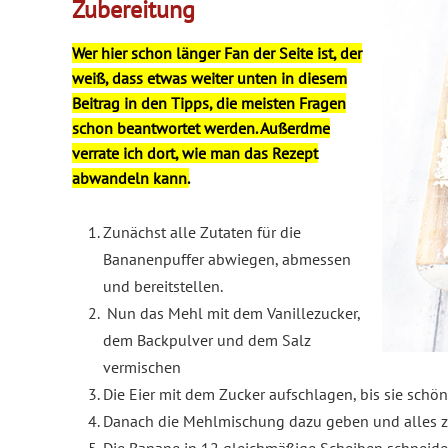
Zubereitung
Wer hier schon länger Fan der Seite ist, der
weiß, dass etwas weiter unten in diesem
Beitrag in den Tipps, die meisten Fragen
schon beantwortet werden. Außerdme
verrate ich dort, wie man das Rezept
abwandeln kann.
Zunächst alle Zutaten für die
Bananenpuffer abwiegen, abmessen
und bereitstellen.
Nun das Mehl mit dem Vanillezucker,
dem Backpulver und dem Salz
vermischen
Die Eier mit dem Zucker aufschlagen, bis sie sch
Danach die Mehlmischung dazu geben und alles zu