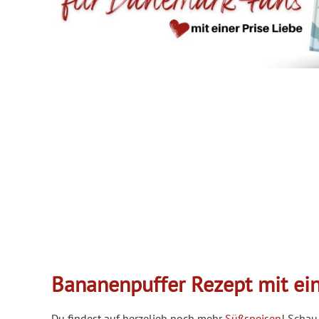
Bananenpuffer Rezept mit e
Du findest auf herzelieb noch mehr
Süßspeisen
! Schau