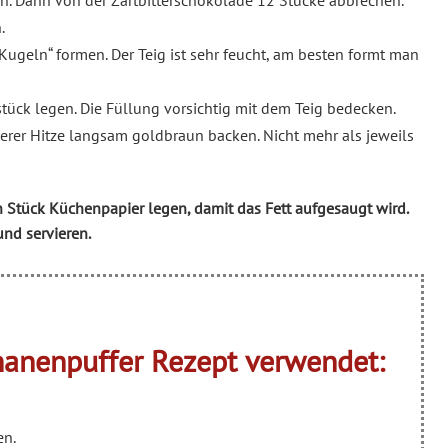
n. Dann von der Zartbitterschokolade 12 Stücke abbrechen.
.
ugeln“ formen. Der Teig ist sehr feucht, am besten formt man
tück legen. Die Füllung vorsichtig mit dem Teig bedecken.
lerer Hitze langsam goldbraun backen. Nicht mehr als jeweils
Stück Küchenpapier legen, damit das Fett aufgesaugt wird.
nd servieren.
nanenpuffer Rezept verwendet:
en.