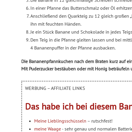
Die Banane in 12 gleichmäßige Scheiben schneide
In einer Pfanne das Butterschmalz oder Öl erhitzen
Anschließend den Quarkteig zu 12 gleich großen „K
ihn mit feuchten Händen.
Je ein Stück Banane und Schokolade in jedes Teigs
Den Teig in die Pfanne gleiten lassen und bei mitt
4 Bananenpuffer in der Pfanne ausbacken.
Die Bananenpfannkuchen nach dem Braten kurz auf ein 
Mit Puderzucker bestäuben oder mit Honig beträufeln u
WERBUNG – AFFILIATE LINKS
Das habe ich bei diesem Ba
Meine Lieblingsschüsseln
– rutschfest!
meine Waage
- sehr genau und normalen Batteri