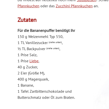
Pfannkuchen
oder das
Zucchini Pfannkuchen
an.
Zutaten
Für die Bananenpuffer benötigt ihr
150 g Weizenmehl Typ 550,
1 TL Vanillezucker
,
(siehe unten)
1⁄2 TL Backpulver
,
(siehe unten)
1 Prise Salz,
1 Prise
Liebe
,
40 g Zucker,
2 Eier (Größe M),
400 g Magerquark,
1 Banane,
1 Tafel Zartbitterschokolade und
Butterschmalz oder Öl zum Braten.