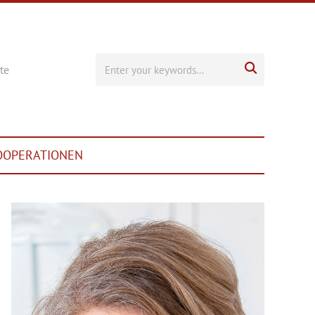

te
OOPERATIONEN