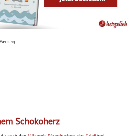
Werbung
inem Schokoherz
 dir auch den
Milchreis Pfannkuchen
, das
Grießbrei-