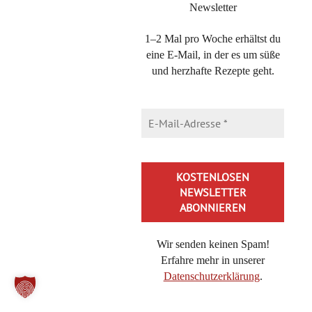
Newsletter
1–2 Mal pro Woche erhältst du
Direkt bei BoD kaufen
eine E-Mail, in der es um süße
und herzhafte Rezepte geht.
DIE KATEGORIEN
Die
Kategorien
NEUESTE BEITRÄGE
Saftiger Käsekuchen aus der Kastenform – einfach & cremig
Brokkoli-Pasta mit Feta – ein 20-Minuten Nudelgericht
Bienenkaramell, schnelles Rezept für eine Honig-Nascherei
Wir senden keinen Spam!
Erfahre mehr in unserer
Cheeseburger-Pasta, in 20 Minuten lecker essen mit diesem
Datenschutzerklärung
.
Rezept
Buttermilch-Zitronenkuchen, der frische Kühlschrankkuchen
Alternative: