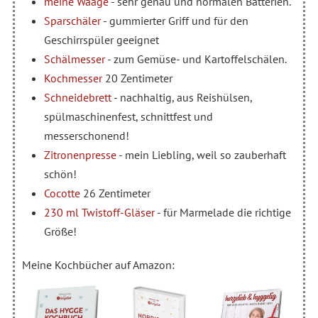
meine Waage
- sehr genau und normalen Batterien.
Sparschäler
- gummierter Griff und für den
Geschirrspüler geeignet
Schälmesser
- zum Gemüse- und Kartoffelschälen.
Kochmesser
20 Zentimeter
Schneidebrett
- nachhaltig, aus Reishülsen,
spülmaschinenfest, schnittfest und
messerschonend!
Zitronenpresse
- mein Liebling, weil so zauberhaft
schön!
Cocotte
26 Zentimeter
230 ml Twistoff-Gläser
- für Marmelade die richtige
Größe!
Meine Kochbücher auf Amazon: