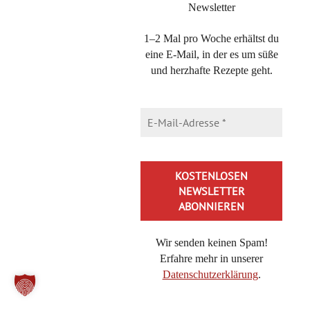
Newsletter
(es hier also nur um den Geschmack geht),
oder ob es für die Konsistenz wichtig ist
1–2 Mal pro Woche erhältst du
ein paar Tropfen von irgendeinem Öl
eine E-Mail, in der es um süße
drinzuhaben.
und herzhafte Rezepte geht.
Ich werde sie einfach mit einem anderen
Aroma probieren! Danke fürs Rezept!
Michaela Lühr
16. Dezember 2022 at 22:23
·
Reply
Hallo Nina,
du kannst es komplett weglassen.
Wir senden keinen Spam!
DA hab ich dich falsch verstanden –
Erfahre mehr in unserer
entschuldige!
Datenschutzerklärung
.
Alles Liebe,
Alternative: