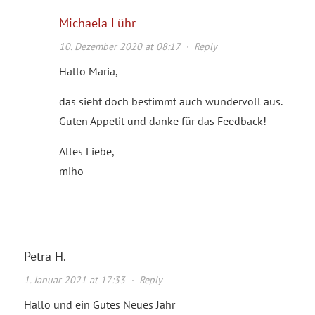
Michaela Lühr
10. Dezember 2020 at 08:17
·
Reply
Hallo Maria,
das sieht doch bestimmt auch wundervoll aus.
Guten Appetit und danke für das Feedback!
Alles Liebe,
miho
Petra H.
1. Januar 2021 at 17:33
·
Reply
Hallo und ein Gutes Neues Jahr