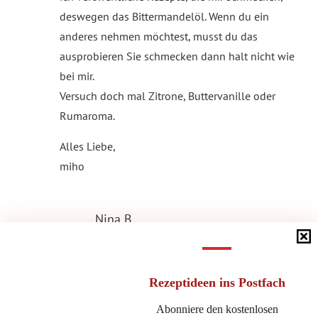
deswegen das Bittermandelöl. Wenn du ein
anderes nehmen möchtest, musst du das
ausprobieren Sie schmecken dann halt nicht wie
bei mir.
Versuch doch mal Zitrone, Buttervanille oder
Rumaroma.
Alles Liebe,
miho
Nina B.
16. Dezember 2022 at 18:18
·
Reply
Ja, klar, das verstehe ich. Meine Frage kam
Rezeptideen
ins Postfach
eher daher, dass ich nicht sicher war, ob
man es vielleicht ganz weglassen könnte
Abonniere den kostenlosen