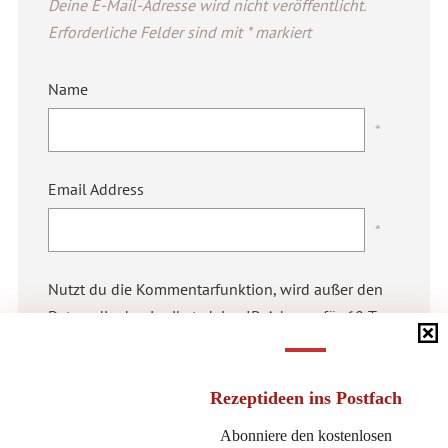
Deine E-Mail-Adresse wird nicht veröffentlicht.
Erforderliche Felder sind mit
*
markiert
Name
*
Email Address
*
Nutzt du die Kommentarfunktion, wird außer den
Daten, die du eingibst, deine IP-Adresse für 60 Tage
gespeichert. Das geschieht aus Sicherheitsgründen.
Deine E-Mail-Adresse und deine IP-Adresse werden
selbstverständlich nicht veröffentlicht. Mehr
Rezeptideen
ins Postfach
Informationen zur Datenverarbeitung und
Abonniere den kostenlosen