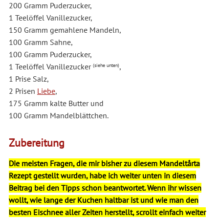
200 Gramm Puderzucker,
1 Teelöffel Vanillezucker,
150 Gramm gemahlene Mandeln,
100 Gramm Sahne,
100 Gramm Puderzucker,
1 Teelöffel Vanillezucker
,
(siehe unten)
1 Prise Salz,
2 Prisen
Liebe
,
175 Gramm kalte Butter und
100 Gramm Mandelblättchen.
Zubereitung
Die meisten Fragen, die mir bisher zu diesem Mandeltårta
Rezept gestellt wurden, habe ich weiter unten in diesem
Beitrag bei den Tipps schon beantwortet. Wenn ihr wissen
wollt, wie lange der Kuchen haltbar ist und wie man den
besten Eischnee aller Zeiten herstellt, scrollt einfach weiter