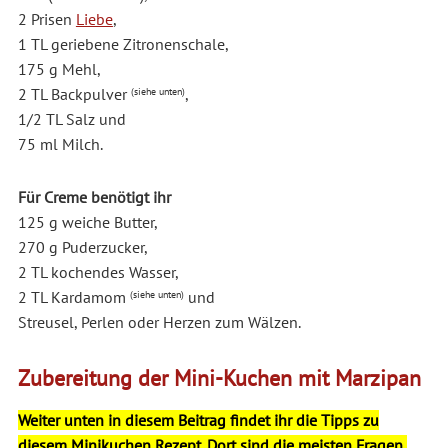
2 Prisen
Liebe
,
1 TL geriebene Zitronenschale,
175 g Mehl,
2 TL Backpulver
,
(siehe unten)
1/2 TL Salz und
75 ml Milch.
Für Creme benötigt ihr
125 g weiche Butter,
270 g Puderzucker,
2 TL kochendes Wasser,
2 TL Kardamom
und
(siehe unten)
Streusel, Perlen oder Herzen zum Wälzen.
Zubereitung der Mini-Kuchen mit Marzipan
Weiter unten in diesem Beitrag findet ihr die Tipps zu
diesem Minikuchen Rezept. Dort sind die meisten Fragen,