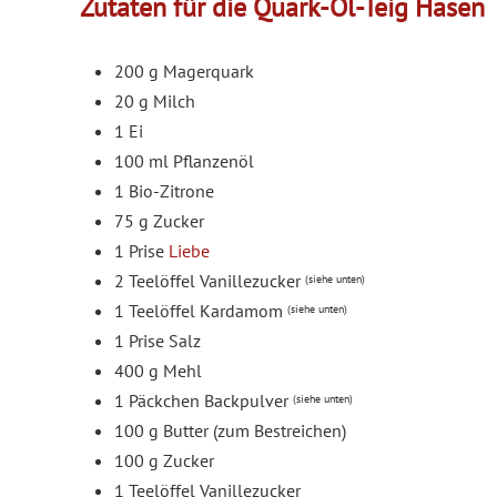
Zutaten für die Quark-Öl-Teig Hasen
200 g Magerquark
20 g Milch
1 Ei
100 ml Pflanzenöl
1 Bio-Zitrone
75 g Zucker
1 Prise
Liebe
2 Teelöffel Vanillezucker
(siehe unten)
1 Teelöffel Kardamom
(siehe unten)
1 Prise Salz
400 g Mehl
1 Päckchen Backpulver
(siehe unten)
100 g Butter (zum Bestreichen)
100 g Zucker
1 Teelöffel Vanillezucker