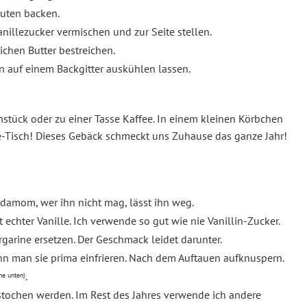
nuten backen.
illezucker vermischen und zur Seite stellen.
chen Butter bestreichen.
 auf einem Backgitter auskühlen lassen.
stück oder zu einer Tasse Kaffee. In einem kleinen Körbchen
ee-Tisch! Dieses Gebäck schmeckt uns Zuhause das ganze Jahr!
rdamom, wer ihn nicht mag, lässt ihn weg.
chter Vanille. Ich verwende so gut wie nie Vanillin-Zucker.
garine ersetzen. Der Geschmack leidet darunter.
nn man sie prima einfrieren. Nach dem Auftauen aufknuspern.
.
he unten)
stochen werden. Im Rest des Jahres verwende ich andere