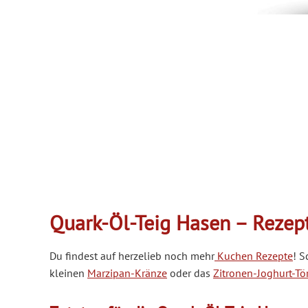
Quark-Öl-Teig Hasen – Rezep
Du findest auf herzelieb noch mehr
Kuchen Rezepte
! S
kleinen
Marzipan-Kränze
oder das
Zitronen-Joghurt-Tö