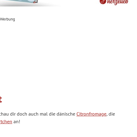
Werbung
t
chau dir doch auch mal die dänische
Citronfromage
, die
rtchen
an!