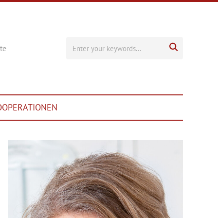

te
OOPERATIONEN