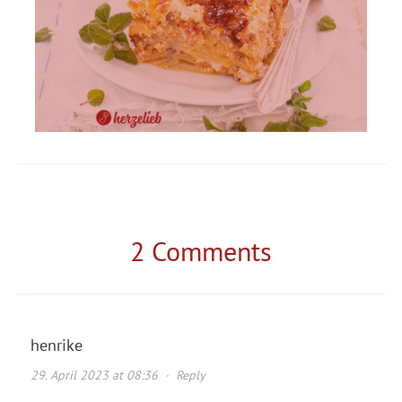
2 Comments
henrike
29. April 2023 at 08:36
·
Reply