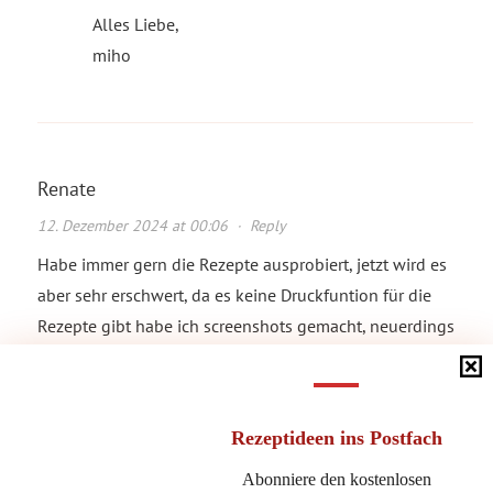
Alles Liebe,
miho
Renate
12. Dezember 2024 at 00:06
·
Reply
Habe immer gern die Rezepte ausprobiert, jetzt wird es
aber sehr erschwert, da es keine Druckfuntion für die
Rezepte gibt habe ich screenshots gemacht, neuerdings
geht es aus Sicherheitsgründen nicht mehr, dann werde
ich wohl in Zukunft auf die Rezepte verzichten
Rezeptideen
ins Postfach
Michaela Lühr
Abonniere den kostenlosen