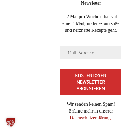
Newsletter
12. Dezember 2024 at 10:24
·
Reply
Hallo Renate,
1–2 Mal pro Woche erhältst du
eine E-Mail, in der es um süße
die Screenshots funktionieren nach wie vor und
und herzhafte Rezepte geht.
eine Druckfunktion gibt es seit über 10 Jahren
nicht mehr.
Aber du kannst gern meine Bücher kaufen und
meine Arbeit wertschätzen,
Viele Grüße und viel Spaß auf anderen Seiten,
miho
Wir senden keinen Spam!
Erfahre mehr in unserer
Michaela Lühr
Datenschutzerklärung
.
12. Dezember 2024 at 10:40
·
Reply
Alternative: